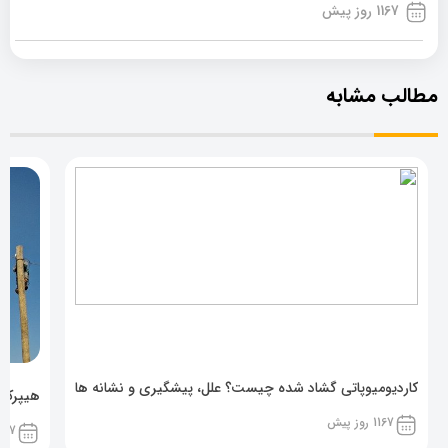
1167 روز پیش
مطالب مشابه
کاردیومیوپاتی گشاد شده چیست؟ علل، پیشگیری و نشانه ها
هیپرکال
1167 روز پیش
1167 روز پ