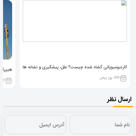
کاردیومیوپاتی گشاد شده چیست؟ علل، پیشگیری و نشانه ها
هیپرکال
1166 روز پیش
1166 روز پ
ارسال نظر