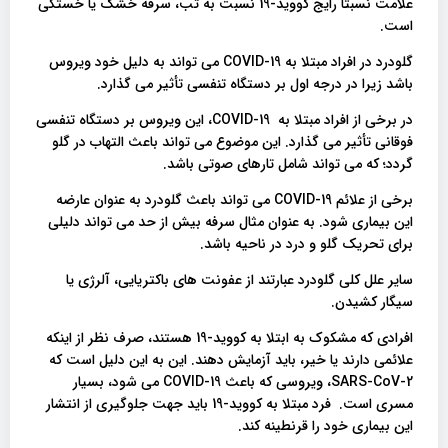
علامت نسبتا رایج کووید-19 نسبت به تب، سرفه خشک یا خستگی
است.
گلودرد در افراد مبتلا به COVID-19 می تواند به دلیل خود ویروس
باشد زیرا در درجه اول بر دستگاه تنفسی تأثیر می گذارد.
در برخی از افراد مبتلا به COVID-19، این ویروس بر دستگاه تنفسی
فوقانی تأثیر می گذارد. این موضوع می تواند باعث التهاب در گلو
گردد؛ که می تواند شامل تارهای صوتی باشد.
برخی از علائم COVID-19 می تواند باعث گلودرد به عنوان عارضه
این بیماری شود. به عنوان مثال سرفه بیش از حد می تواند دلیلی
برای تحریک گلو و درد در ناحیه باشد.
سایر علل کلی گلودرد عبارتند از عفونت های باکتریایی، آلرژی یا
سیگار کشیدن.
افرادی که مشکوک به ابتلا به کووید-19 هستند، صرف نظر از اینکه
علائمی دارند یا خیر، باید آزمایش دهند. این به این دلیل است که
SARS-CoV-2، ویروسی که باعث COVID-19 می شود، بسیار
مسری است. فرد مبتلا به کووید-19 باید جهت جلوگیری از انتشار
این بیماری خود را قرنطینه کند.