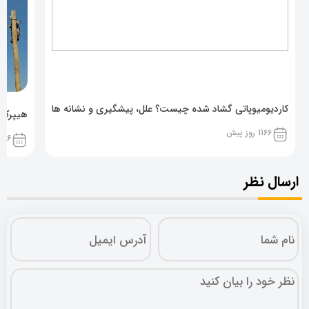
کاردیومیوپاتی گشاد شده چیست؟ علل، پیشگیری و نشانه ها
هیپرکال
1166 روز پیش
1166 روز پ
ارسال نظر