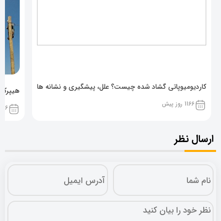
کاردیومیوپاتی گشاد شده چیست؟ علل، پیشگیری و نشانه ها
هیپرکال
1166 روز پیش
1166 روز پ
ارسال نظر