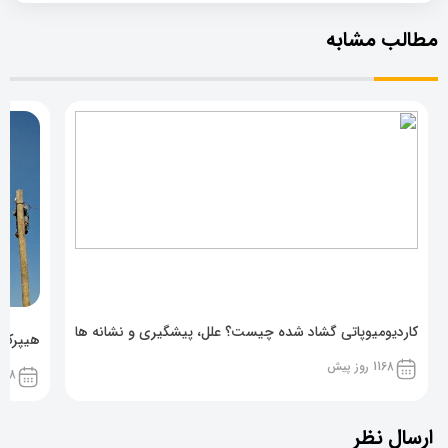
مطالب مشابه
کاردیومیوپاتی گشاد شده چیست؟ علل، پیشگیری و نشانه ها
هیپرکال
1168 روز پیش
1168 روز پ
ارسال نظر