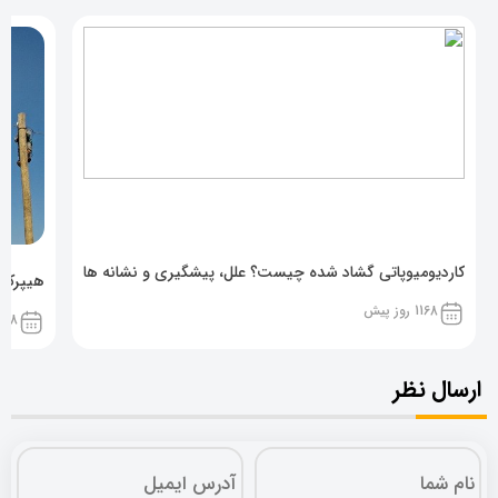
کاردیومیوپاتی گشاد شده چیست؟ علل، پیشگیری و نشانه ها
هیپرکال
1168 روز پیش
1168 روز پ
ارسال نظر