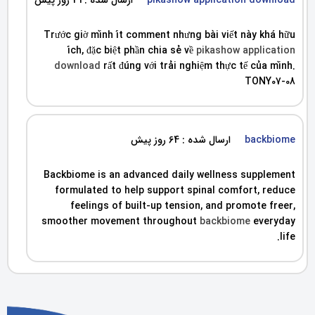
Trước giờ mình ít comment nhưng bài viết này khá hữu
ích, đặc biệt phần chia sẻ về
pikashow application
download
rất đúng với trải nghiệm thực tế của mình.
TONY07-08
backbiome
ارسال شده : 64 روز پیش
Backbiome is an advanced daily wellness supplement
formulated to help support spinal comfort, reduce
feelings of built-up tension, and promote freer,
smoother movement throughout
backbiome
everyday
life.