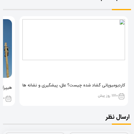
کاردیومیوپاتی گشاد شده چیست؟ علل، پیشگیری و نشانه ها
هیپرکال
1170 روز پیش
1170 روز پ
ارسال نظر