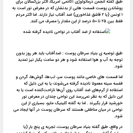
طبق گفته انجمن درماتولوژی آکادمی آمریکا، اکثر بزرگسالان برای
پوشاندن پوست قسمت هایی از بدنشان که در معرض نور است به
۱ اونس (یا ۲ قاشق غذاخوری) ضد آفتاب نیاز دارند. اما اکثر مردم
فقط بین ۲۵ تا ۵۰ درصد از این مقدار را مصرف می کنند.
طبق توصیه ی بنیاد سرطان پوست : ضدآفتاب باید هر روز بدون
توجه به آب و هوا استفاده شود و هر دو ساعت یکبار نیز تمدید
شود.
اما قسمت های خاصی مانند پوست سر، لب‌ها، گوش‌ها، گردن و
قفسه سینه معمولا نادیده گرفته می‌شوند؛ یا به این دلیل که
استفاده از کرم‌های ضد آفتاب روی آن‌ها ناراحت‌کننده است یا به
این دلیل که به نظر نمی‌رسد این نواحی چندان در معرض نور
خورشید قرار بگیرند . اما به گفته کلینیک مایو، بسیاری از این
نواحی در میان مناطقی هستند که سرطان پوست در آنها ایجاد می
شود.
در واقع، طبق گفته بنیاد سرطان پوست، تجربه ی پنج بار (یا