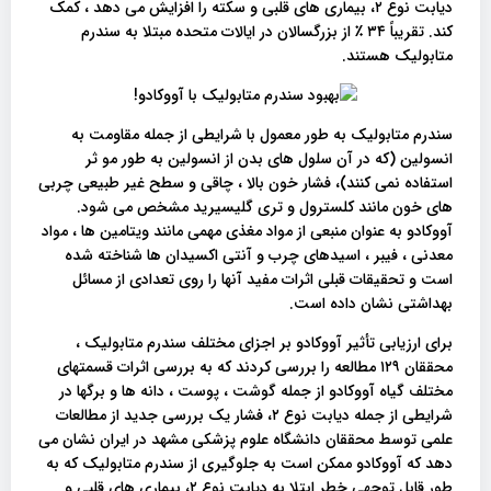
دیابت نوع ۲، بیماری های قلبی و سکته را افزایش می دهد ، کمک
کند. تقریباً ۳۴ ٪ از بزرگسالان در ایالات متحده مبتلا به سندرم
متابولیک هستند.
سندرم متابولیک به طور معمول با شرایطی از جمله مقاومت به
انسولین (که در آن سلول های بدن از انسولین به طور مو ثر
استفاده نمی کنند)، فشار خون بالا ، چاقی و سطح غیر طبیعی چربی
های خون مانند کلسترول و تری گلیسیرید مشخص می شود.
آووکادو به عنوان منبعی از مواد مغذی مهمی مانند ویتامین ها ، مواد
معدنی ، فیبر ، اسیدهای چرب و آنتی اکسیدان ها شناخته شده
است و تحقیقات قبلی اثرات مفید آنها را روی تعدادی از مسائل
بهداشتی نشان داده است.
برای ارزیابی تأثیر آووکادو بر اجزای مختلف سندرم متابولیک ،
محققان ۱۲۹ مطالعه را بررسی کردند که به بررسی اثرات قسمتهای
مختلف گیاه آووکادو از جمله گوشت ، پوست ، دانه ها و برگها در
شرایطی از جمله دیابت نوع ۲، فشار یک بررسی جدید از مطالعات
علمی توسط محققان دانشگاه علوم پزشکی مشهد در ایران نشان می
دهد که آووکادو ممکن است به جلوگیری از سندرم متابولیک که به
طور قابل توجهی خطر ابتلا به دیابت نوع ۲، بیماری های قلبی و