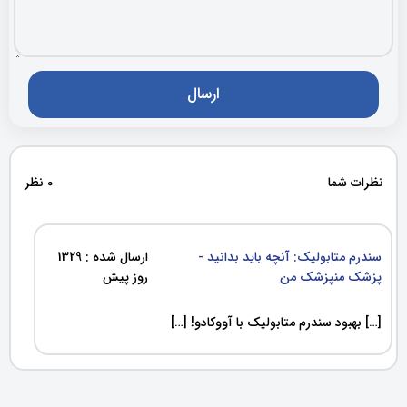
نظرات شما
0 نظر
سندرم متابولیک: آنچه باید بدانید -
ارسال شده : 1329
پزشک منپزشک من
روز پیش
[…] بهبود سندرم متابولیک با آووکادو! […]