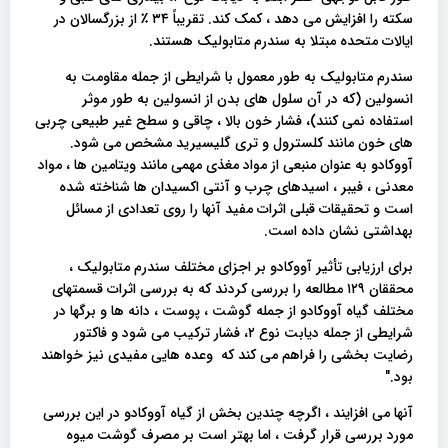
سکته را افزایش می دهد ، کمک کند. تقریباً ۳۴ ٪ از بزرگسالان در
ایالات متحده مبتلا به سندرم متابولیک هستند.
سندرم متابولیک به طور معمول با شرایطی از جمله مقاومت به
انسولین (که در آن سلول های بدن از انسولین به طور موثر
استفاده نمی کنند)، فشار خون بالا ، چاقی و سطح غیر طبیعی چربی
های خون مانند کلسترول و تری گلیسیرید مشخص می شود.
آووکادو به عنوان منبعی از مواد مغذی مهمی مانند ویتامین ها ، مواد
معدنی ، فیبر ، اسیدهای چرب و آنتی اکسیدان ها شناخته شده
است و تحقیقات قبلی اثرات مفید آنها را روی تعدادی از مسائل
بهداشتی نشان داده است.
برای ارزیابی تأثیر آووکادو بر اجزای مختلف سندرم متابولیک ،
محققان ۱۲۹ مطالعه را بررسی کردند که به بررسی اثرات قسمتهای
مختلف گیاه آووکادو از جمله گوشت ، پوست ، دانه ها و برگها در
شرایطی از جمله دیابت نوع ۲، فشار ترکیب می شود و فاکتور
رضایت بخشی را فراهم می کند که وعده هایی مفیدی نیز خواهند
بود."
آنها می افزایند ، اگرچه چندین بخش از گیاه آووکادو در این بررسی
مورد بررسی قرار گرفت ، اما بهتر است بر مصرف گوشت میوه