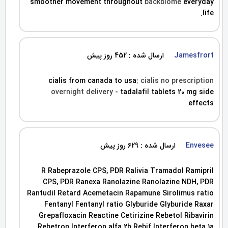
smoother movement throughout
backbiome
everyday
life.
Jamesfrort
ارسال شده : 452 روز پیش
cialis from canada to usa:
cialis no prescription
overnight delivery
- tadalafil tablets 20 mg side
effects
Envesee
ارسال شده : 629 روز پیش
R Rabeprazole CPS, PDR Ralivia Tramadol Ramipril
CPS, PDR Ranexa Ranolazine Ranolazine NDH, PDR
Rantudil Retard Acemetacin Rapamune Sirolimus ratio
Fentanyl Fentanyl ratio Glyburide Glyburide Raxar
Grepafloxacin Reactine Cetirizine Rebetol Ribavirin
Rebetron Interferon alfa 2b Rebif Interferon beta 1a