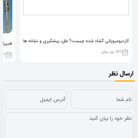
کاردیومیوپاتی گشاد شده چیست؟ علل، پیشگیری و نشانه ها
هیپرکال
1169 روز پیش
1169 روز پ
ارسال نظر