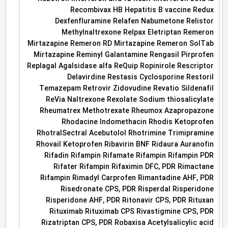
Recombivax HB Hepatitis B vaccine Redux
Dexfenfluramine Relafen Nabumetone Relistor
Methylnaltrexone Relpax Eletriptan Remeron
Mirtazapine Remeron RD Mirtazapine Remeron SolTab
Mirtazapine Reminyl Galantamine Rengasil Pirprofen
Replagal Agalsidase alfa ReQuip Ropinirole Rescriptor
Delavirdine Restasis Cyclosporine Restoril
Temazepam Retrovir Zidovudine Revatio Sildenafil
ReVia Naltrexone Rexolate Sodium thiosalicylate
Rheumatrex Methotrexate Rheumox Azapropazone
Rhodacine Indomethacin Rhodis Ketoprofen
RhotralSectral Acebutolol Rhotrimine Trimipramine
Rhovail Ketoprofen Ribavirin BNF Ridaura Auranofin
Rifadin Rifampin Rifamate Rifampin Rifampin PDR
Rifater Rifampin Rifaximin DFC, PDR Rimactane
Rifampin Rimadyl Carprofen Rimantadine AHF, PDR
Risedronate CPS, PDR Risperdal Risperidone
Risperidone AHF, PDR Ritonavir CPS, PDR Rituxan
Rituximab Rituximab CPS Rivastigmine CPS, PDR
Rizatriptan CPS, PDR Robaxisa Acetylsalicylic acid