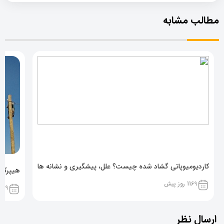
مطالب مشابه
کاردیومیوپاتی گشاد شده چیست؟ علل، پیشگیری و نشانه ها
هیپرکال
1169 روز پیش
1169 روز پ
ارسال نظر