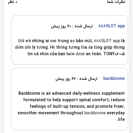
نظرات شما
0 نظر
888SLOT app
ارسال شده : 60 روز پیش
Đối với những ai coi trọng sự bảo mật,
888SLOT app
là
điểm đến lý tưởng. Hệ thống tường lửa đa tầng giúp thông
tin cá nhân của bạn luôn được an toàn. TONY06-05
backbiome
ارسال شده : 66 روز پیش
Backbiome is an advanced daily wellness supplement
formulated to help support spinal comfort, reduce
feelings of built-up tension, and promote freer,
smoother movement throughout
backbiome
everyday
life.