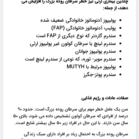
چندین بیماری ارثی نیز خطر سرطان روده بزرگ را افزایش می
دهند، از جمله
:
پولیپوز آدنوماتوز خانوادگی ضعیف شده
پولیپ آدنوماتوز خانوادگی (FAP)
سندرم گاردنر که نوع دیگری از FAP است
سندرم لینچ یا سرطان کولون غیر پولیپوز ارثی
سندرم پولیپوز جوانان
سندرم مویر- توره، که نوعی از سندرم لینچ است
پولیپوز مرتبط با MUTYH
سندرم پوتز-جگرز
صفات، عادات و رژیم غذایی
سن یک عامل خطر مهم برای سرطان روده بزرگ است. حدود 90
درصد از افرادی که سرطان کولون تشخیص داده می شود، بالای 50
سال سن دارند. با این حال در افراد زیر 50 سال بیشتر شایع است.
سرطان روده بزرگ به احتمال زیاد بر افراد دارای سبک زندگی