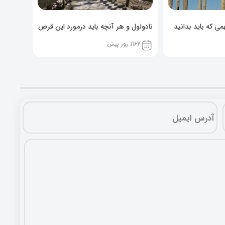
ی که باید بدانید
نادولول و هر آنچه باید درمورد این قرص
خوراکی بدانید!
1167 روز پیش