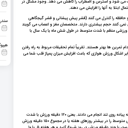
ب می شود و استرس و اضطراب را کاهش می دهد. وجود مشکل در
ل ابتلا به آنها را افزایش می دهند.
 و حافظه را کنترل می کنند (قشر پیش پیشانی و قشر گیجگاهی
سندرم آشی
زش نمی کنند حجم بیشتری دارند. متخصصان مغز و اعصاب می گویند
 ورزشی منظم با شدت متوسط ​​در طول شش ماه یا یک سال با
هیپوگ
ام تمرین ها بهتر هستند. تقریباً تمام تحقیقات مربوط به راه رفتن
سایر اشکال ورزش هوازی که باعث افزایش میزان پمپاژ قلب شما می
شرکت کنندگان در این مطالعه به مدت یک ساعت و دو بار در هفته پیاده روی تند انجام می دادند. یعنی ۱۲۰ دقیقه ورزش با شدت
متوسط ​​در هفته . توصیه های استاندارد، نیم ساعت فعالیت بدنی متوسط ​​را در بیشتر روزهای هفته یا در مجموع ۱۵۰ دقیقه ورزش
در هفته را توصیه می کنند. اگر این کار برایتان سخت به نظر می رسد، با چند دقیقه ورزش در روز شروع کنید و هر هفته ۵ یا ۱۰