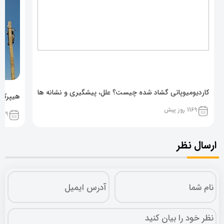
کاردیومیوپاتی گشاد شده چیست؟ علل، پیشگیری و نشانه ها
هیپرکال
1169 روز پیش
1169 روز پ
ارسال نظر