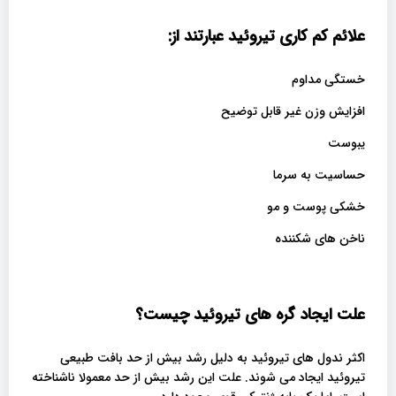
علائم کم کاری تیروئید عبارتند از
:
خستگی مداوم
افزایش وزن غیر قابل توضیح
یبوست
حساسیت به سرما
خشکی پوست و مو
ناخن های شکننده
علت ایجاد گره های تیروئید چیست؟
اکثر ندول های تیروئید به دلیل رشد بیش از حد بافت طبیعی
تیروئید ایجاد می شوند. علت این رشد بیش از حد معمولا ناشناخته