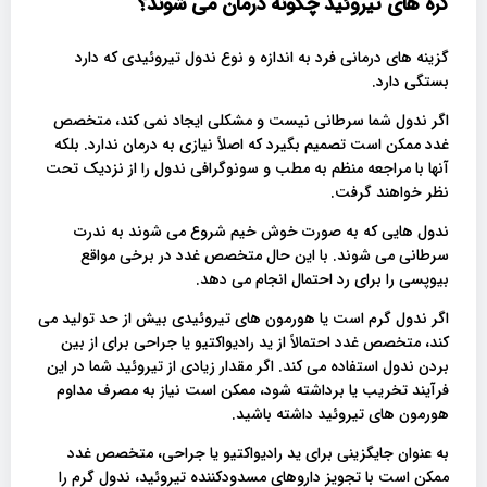
گره های تیروئید چگونه درمان می شوند؟
گزینه های درمانی فرد به اندازه و نوع ندول تیروئیدی که دارد
بستگی دارد.
اگر ندول شما سرطانی نیست و مشکلی ایجاد نمی کند، متخصص
غدد ممکن است تصمیم بگیرد که اصلاً نیازی به درمان ندارد. بلکه
آنها با مراجعه منظم به مطب و سونوگرافی ندول را از نزدیک تحت
نظر خواهند گرفت.
ندول هایی که به صورت خوش خیم شروع می شوند به ندرت
سرطانی می شوند. با این حال متخصص غدد در برخی مواقع
بیوپسی را برای رد احتمال انجام می دهد.
اگر ندول گرم است یا هورمون های تیروئیدی بیش از حد تولید می
کند، متخصص غدد احتمالاً از ید رادیواکتیو یا جراحی برای از بین
بردن ندول استفاده می کند. اگر مقدار زیادی از تیروئید شما در این
فرآیند تخریب یا برداشته شود، ممکن است نیاز به مصرف مداوم
هورمون های تیروئید داشته باشید.
به عنوان جایگزینی برای ید رادیواکتیو یا جراحی، متخصص غدد
ممکن است با تجویز داروهای مسدودکننده تیروئید، ندول گرم را