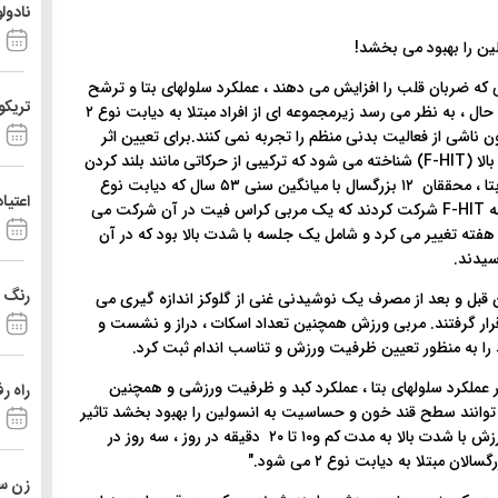
نادول
که ضربان قلب را افزایش می دهند ، عملکرد سلولهای بتا و ترشح
تریکو
انسولین را در افراد مبتلا به دیابت نوع ۲ بهبود می بخشند. با این حال ، به نظر می رسد زیرمجموعه ای از افراد مبتلا به دیابت نوع ۲
 ناشی از فعالیت بدنی منظم را تجربه نمی کنند.برای تعیین اثر
بخشی یک نوع فعالیت بدنی متناوب که به عنوان تمرین با شدت بالا (F-HIT) شناخته می شود که ترکیبی از حرکاتی مانند بلند کردن
وزنه ، ورزش های هوازی و ژیمناستیک است بر عملکرد سلولهای بتا ، محققان ‍۱۲ بزرگسال با میانگین سنی ۵۳ سال که دیابت نوع
اعتیا
۲داشتند را بررسی کردند. شرکت کنندگان در یک برنامه شش هفته F-HIT شرکت کردند که یک مربی کراس فیت در آن شرکت می
فته تغییر می کرد و شامل یک جلسه با شدت بالا بود که در آن
رنگ د
قبل و بعد از مصرف یک نوشیدنی غنی از گلوکز اندازه گیری می
قرار گرفتند. مربی ورزش همچنین تعداد اسکات ، دراز و نشست و
 را به منظور تعیین ظرفیت ورزش و تناسب اندام ثبت کرد.
 افزایش قابل توجهی در عملکرد سلولهای بتا ، عملکرد کبد و ظرفیت ورزشی و همچنین
راه ر
وانند سطح قند خون و حساسیت به انسولین را بهبود بخشد تاثیر
دارد. محققان خاطرنشان کردند: "در اینجا ما نشان می دهیم که ورزش با شدت بالا به مدت کم و۱۰ تا ۲۰ دقیقه در روز ، سه روز در
بتلا به دیابت نوع ۲ می شود."
زن ست