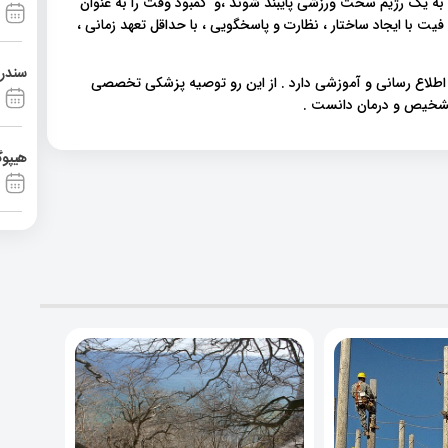
 ۲ممکن است سخت باشد که به یک رژیم سخت ورزشی پایبند شوند ،و کمبود وقت را به عنوان
کر می کنند " "برنامه های F-HIT مانند کراس فیت با ایجاد ساختار ، نظارت و پاسخگویی ، با حداقل تعهد زمانی ،
سندرم آشی
 اطلاع رسانی و آموزشی دارد . از این رو توصیه پزشکی تخصصی
 تشخیص و درمان دانست .
هیپوگ