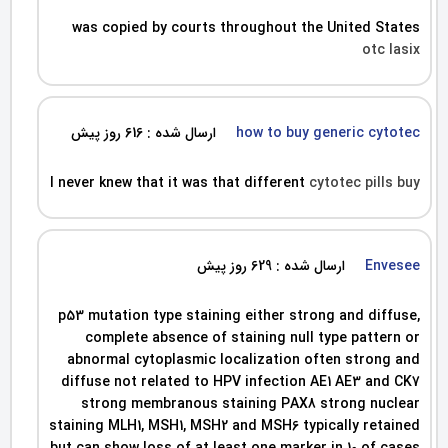
was copied by courts throughout the United States
otc lasix
how to buy generic cytotec
ارسال شده : 616 روز پیش
I never knew that it was that different
cytotec pills buy
Envesee
ارسال شده : 629 روز پیش
p53 mutation type staining either strong and diffuse,
complete absence of staining null type pattern or
abnormal cytoplasmic localization often strong and
diffuse not related to HPV infection AE1 AE3 and CK7
strong membranous staining PAX8 strong nuclear
staining MLH1, MSH1, MSH2 and MSH6 typically retained
but can show loss of at least one marker in 10 of cases