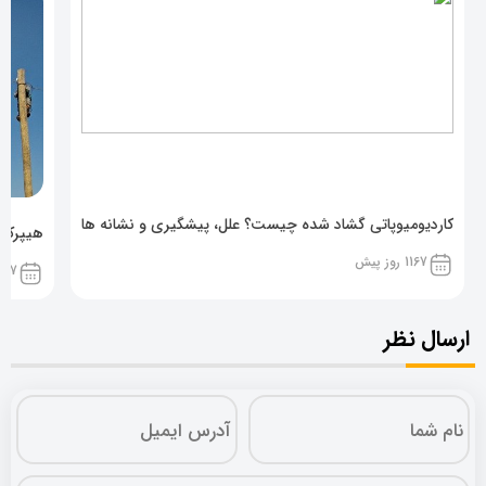
کاردیومیوپاتی گشاد شده چیست؟ علل، پیشگیری و نشانه ها
هیپرکال
1167 روز پیش
1167 روز پ
ارسال نظر