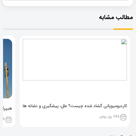
مطالب مشابه
کاردیومیوپاتی گشاد شده چیست؟ علل، پیشگیری و نشانه ها
هیپرکال
1168 روز پیش
1168 روز پ