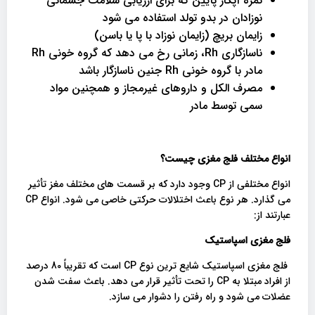
نمره آپگار پایین که برای ارزیابی سلامت جسمانی
نوزادان در بدو تولد استفاده می شود
زایمان بریچ (زایمان نوزاد با پا یا باسن)
ناسازگاری Rh، زمانی رخ می دهد که گروه خونی Rh
مادر با گروه خونی Rh جنین ناسازگار باشد
مصرف الکل و داروهای غیرمجاز و همچنین مواد
سمی توسط مادر
انواع مختلف فلج مغزی چیست؟
انواع مختلفی از CP وجود دارد که بر قسمت های مختلف مغز تأثیر
می گذارد. هر نوع باعث اختلالات حرکتی خاصی می شود. انواع CP
عبارتند از:
فلج مغزی اسپاستیک
فلج مغزی اسپاستیک شایع ترین نوع CP است که تقریباً 80 درصد
از افراد مبتلا به CP را تحت تأثیر قرار می دهد. باعث سفت شدن
عضلات می شود و راه رفتن را دشوار می سازد.