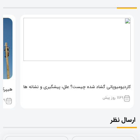
کاردیومیوپاتی گشاد شده چیست؟ علل، پیشگیری و نشانه ها
هیپرکال
1169 روز پیش
1169 روز پ
ارسال نظر