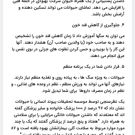
داشتن پشتیبانی از یک همراه حیوان سرعت بهبودی در حمله قلبی
را افزایش می دهد. تماشای حیوانات می تواند تسکین دهنده و
آرامش بخش باشد.
۴. جلوگیری از کاهش قند خون
می توان به سگها آموزش داد تا زمان کاهش قند خون را تشخیص
دهند و به صاحب خود (یا والدین صاحب آن) هشدار دهند. آنها
این کار را با بوییدن و حس کردن تفاوت های جزئی در بوی نفس یا
عرق انجام می دهند.
۵. قرار دادن شما در یک برنامه منظم
حیوانات ، به ویژه سگ ها ، به پیاده روی و تغذیه منظم نیاز دارند.
نیازهای آنها می تواند به ورزش منظم ، نظم در وعده های غذایی ، و
نظم در زمان مصرف داروها برای شما تبدیل شود.
یک نظرسنجی توسط موسسه تحقیقات پیوند انسانی با حیوانات
نشان داد که ۹۷ درصد از ۱۰۰۰ پزشک خانواده و سایر پزشکان گفته
اند که معتقدند که داشتن حیوانات خانگی مزایایی را برای سلامتی
به همراه دارد. "هفتاد و پنج درصد از پزشکان گفتند که یک یا چند
مورد موارد مربوط به سلامت کلی بیمارانشان بهبود یافته است و ۸۷
درصد گفتند که روحیه یا چشم انداز بیماران بهبود یافته است."