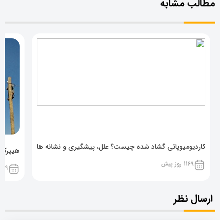
مطالب مشابه
کاردیومیوپاتی گشاد شده چیست؟ علل، پیشگیری و نشانه ها
هیپرکال
1169 روز پیش
1169 روز پ
ارسال نظر