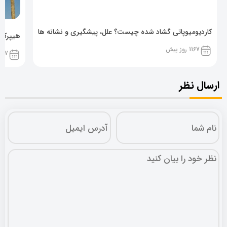
کاردیومیوپاتی گشاد شده چیست؟ علل، پیشگیری و نشانه ها
هیپرکال
1167 روز پیش
1167 روز پ
ارسال نظر