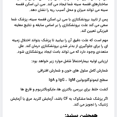
ساختارهای قفسه سینه شما ایجاد می کند. سی تی اسکن قفسه
سینه می تواند میزان و محل آسیب ریه را نشان دهد.
پس از تایید برونشکتازی با سی تی اسکن قفسه سینه، پزشک شما
سعی می کند علت برونشکتازی را بر اساس سابقه و نتایج معاینه
فیزیکی تعیین کند.
مهم است که علت دقیق آن را بیابید تا پزشک بتواند اختلال زمینه
ای را برای جلوگیری از بدتر شدن برونشکتازی درمان کند. علل
متعددی وجود دارد که می تواند باعث ایجاد برونشکتازی شود.
ارزیابی اولیه بیماراحتمالاً شامل موارد زیر خواهد بود:
شمارش کامل سلول های خون و شمارش افتراقی
سطح ایمونوگلوبولین IgG ، IgM و IgA
کشت خلط برای بررسی باکتری ها، مایکوباکتریوم و قارچ ها
اگر پزشک شما مشکوک به CF باشد، آزمایش کلرید عرق یا آزمایش
ژنتیک را تجویز می کند.
همچنین ببینید: