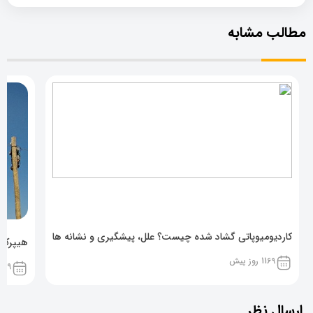
مطالب مشابه
کاردیومیوپاتی گشاد شده چیست؟ علل، پیشگیری و نشانه ها
هیپرکال
1169 روز پیش
1169 روز پ
ارسال نظر