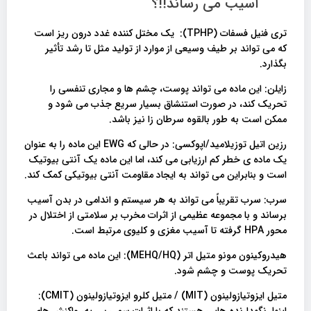
آسیب می رساند!!؟
تری فنیل فسفات (TPHP): یک مختل کننده غدد درون ریز است
که می تواند بر طیف وسیعی از موارد از تولید مثل تا رشد تأثیر
بگذارد.
زایلن: این ماده می تواند پوست، چشم ها و مجاری تنفسی را
تحریک کند، در صورت استنشاق بسیار سریع جذب می شود و
ممکن است به طور بالقوه سرطان زا نیز باشد.
رزین اتیل توزیلامید/اپوکسی: در حالی که EWG این ماده را به عنوان
یک ماده ی خطر کم ارزیابی می کند، اما این ماده یک آنتی بیوتیک
است و بنابراین می تواند به ایجاد مقاومت آنتی بیوتیکی کمک کند.
سرب: سرب تقریباً می تواند به هر سیستم و اندامی در بدن آسیب
برساند و با مجموعه عظیمی از اثرات مخرب بر سلامتی از اختلال در
محور HPA گرفته تا آسیب مغزی و کلیوی مرتبط است.
هیدروکینون مونو متیل اتر (MEHQ/HQ): این ماده می تواند باعث
تحریک پوست و چشم شود.
متیل ایزوتیازولینون (MIT) / متیل کلرو ایزوتیازولینون (CMIT):
اینها نگهدارنده هایی هستند که با اثرات سمی بر ریه، واکنش های