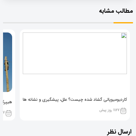
مطالب مشابه
کاردیومیوپاتی گشاد شده چیست؟ علل، پیشگیری و نشانه ها
هیپرکال
1167 روز پیش
1167 روز پ
ارسال نظر