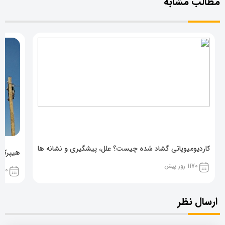
مطالب مشابه
کاردیومیوپاتی گشاد شده چیست؟ علل، پیشگیری و نشانه ها
هیپرکال
1170 روز پیش
1170 روز پ
ارسال نظر