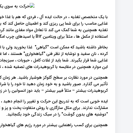
با یک متخصص تغذیه ، در حالت ایده آل ، فردی که هم با غذا خورد
غذایی مناسب را برای شما پی ریزی کند و اطمینان حاصل کند که 
تغذیه همچنین به شما کمک می کند تا تعادل مواد مغذی مانند کر
استفاده از مکمل ها ، مثلاً برای ویتامین B12 یا اسیدهای چرب امگا ۳ ، این کار را به درستی انجام دهید.
بخاطر داشته باشید که ممکن است "گیاهی" غذا بخورید ولی با ا
کرده ، نان سفید و نوشابه از نظر فنی "گیاهخواری" هستند ، اما
غذایی شما قرار بگیرند. شما باید از غلات کامل ، حبوبات ، سبزیجا
این موارد همچنین در مقایسه با کربوهیدرات های تصفیه شده ، 
همچنین در مورد نظارت بر سطح گلوکز هوشیار باشید. هر زمان که س
تأثیر می گذارد. صبور باشید و به خود زمان دهید تا خود را با ش
کربوهیدرات بیشتر – مثلاً فیبر بیشتر – باید دوز انسولین را در زم
ایده خوبی است که به تدریج این حرکت و تغییر را انجام دهید ، م
مشارکت ندارند. برای مثال سازگاری با روش متفاوت پخت و پز و 
"دوشنبه های بدون گوشت" را در سبک زندگی خود بگنجانید.
همچنین برای کسب راهنمایی بیشتر در مورد رژیم های گیاهخواری 