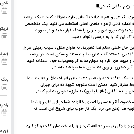
نادول
ن گیاهی و هم با دیابت آشنایی دارد ، ملاقات کنید تا یک برنامه
به اندازه کافی از مواد مغذی اصلی استفاده می کنید. یک متخصص
تریکو
بوهیدرات ، پروتئین و چربی را هدف قرار دهید و در صورت
ین حال خیلی سالم غذا نخورید. به عنوان مثال ، سیب زمینی سرخ
اعتیا
 غذاهایی هستند که چندان سالم نیستند و ممکن است در برنامه
ت و میوه های تازه به عنوان منابع کربوهیدرات خود استفاده کنید
تأثیر کمتری بر روی قند خون شما خواهند داشت.
بک تغذیه خود را تغییر دهید ، این امر احتمالاً بر دیابت شما
رنگ د
رایط سازگار کنید. ممکن است متوجه شوید که برای جبران
ان وعده غذایی (بالا یا پایین) به طرز متفاوتی تنظیم کنید.
خصوصاً اگر همسر یا اعضای خانواده شما در این تغییر با شما
راه ر
تهیه غذا زمان می برد. یک کار خوب برای شروع این است که
و یا وگن بیشتر مطالعه کنید و یا با متخصصان گفت و گو کنید.
زن ست