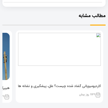
مطالب مشابه
کاردیومیوپاتی گشاد شده چیست؟ علل، پیشگیری و نشانه ها
هیپرکال
1169 روز پیش
1169 روز پ