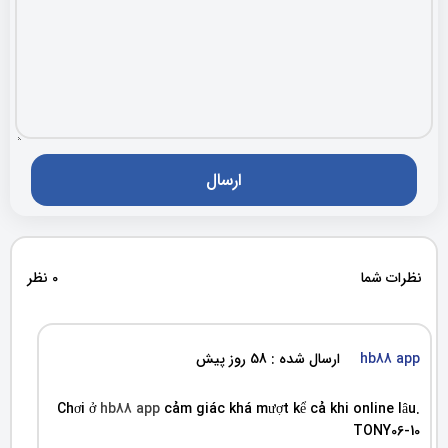
نظرات شما
0 نظر
hb88 app
ارسال شده : 58 روز پیش
Chơi ở
hb88 app
cảm giác khá mượt kể cả khi online lâu.
TONY06-10