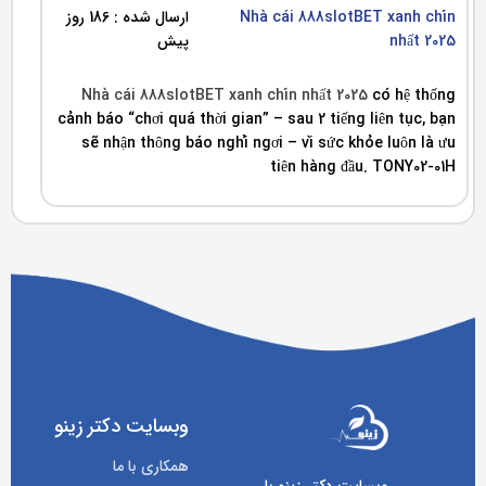
Nhà cái 888slotBET xanh chín
ارسال شده : 186 روز
nhất 2025
پیش
Nhà cái 888slotBET xanh chín nhất 2025
có hệ thống
cảnh báo “chơi quá thời gian” – sau 2 tiếng liên tục, bạn
sẽ nhận thông báo nghỉ ngơi – vì sức khỏe luôn là ưu
tiên hàng đầu. TONY02-01H
وبسایت دکتر زینو
همکاری با ما
وبسایت دکتر زینو با