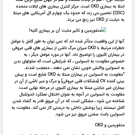
ابتلا به بیماری CKD است. مرکز کنترل بیماری های ایالات متحده
(CDC) تخمین می زند که حدود یک چهارم کل آمریکایی های مبتلا
به دیابت از CKD نیز رنج می برند.
آنها از این واقعیت متأثر شده اند که نمی توان به طور کامل با عوامل
خطرات مرتبط با CKD میزان مرگ ناشی از بیماری های قلبی عروقی
در بیماران کلیوی را توضیح داد. آنها در مورد عوامل دیگر ، به
خصوص مقاومت به انسولین ، که شرایطی است که سلولهای بدن
به انسولین واکنش خوبی نشان نمی دهند ، متعجب شدند.
"مقاومت به انسولین در بیماران مبتلا به CKD شایع است و پیش
بینی کننده CV [مشکلات قلبی عروقی] و مرگ و میر ناشی از آن در
بیماران غیر دیابتی مبتلا به بیماری کلیوی در مرحله نهایی است.
مقاومت به انسولین در آنچه به عنوان اختلال عملکرد اندوتلیال
شناخته می شود ، مشکلی است که در آن عروق قادر به گشاد شدن
کامل نیستند زیرا پوشش داخلی به درستی کار نمی کند. مقاومت به
انسولین باعث سفتی عروق نیز می شود.
متفورمین و CKD