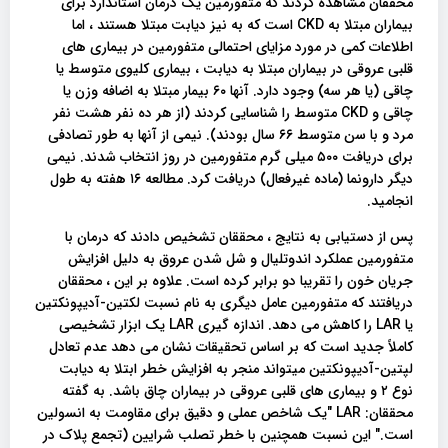
محققان مشاهده کردند که متفورمین یک درمان استاندارد برای
بیماران مبتلا به CKD است که به نیز دیابت مبتلا هستند ، اما
اطلاعات کمی در مورد مزایای احتمالی متفورمین در بیماری های
قلبی عروقی در بیماران مبتلا به دیابت ، بیماری کلیوی متوسط یا
چاقی (یا هر سه) وجود دارد. آنها ۶۰ بیمار مبتلا به اضافه وزن یا
چاقی و CKD متوسط را شناسایی کردند (از هر ده نفر هشت نفر
مرد و با سن متوسط ۶۶ سال بودند). نیمی از آنها به طور تصادفی
برای دریافت ۵۰۰ میلی گرم متفورمین در روز انتخاب شدند. نیمی
دیگر دارونما (ماده غیرفعال) دریافت کرد. مطالعه ۱۶ هفته به طول
انجامید.
پس از دستیابی به نتایج ، محققان تشخیص دادند که درمان با
متفورمین عملکرد اندوتلیال و شل شدن عروق به دلیل افزایش
جریان خون را تقریبا دو برابر کرده است. علاوه بر این ، محققان
دریافتند که متفورمین عامل دیگری به نام نسبت لکتین-آدیپونکتین
یا LAR را کاهش می دهد. اندازه گیری LAR یک ابزار تشخیصی
کاملاً جدید است که بر اساس تحقیقات نشان می دهد عدم تعادل
لپتین-آدیپونکتین میتواند منجر به افزایش خطر ابتلا به دیابت
نوع ۲ و بیماری های قلبی عروقی در بیماران چاق باشد. به گفته
محققان: LAR "یک شاخص عملی و دقیق برای مقاومت به انسولین
است." این نسبت همچنین با خطر تصلب شرایین (تجمع پلاک در