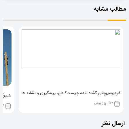
مطالب مشابه
کاردیومیوپاتی گشاد شده چیست؟ علل، پیشگیری و نشانه ها
هیپرکال
1168 روز پیش
1168 روز پ
ارسال نظر