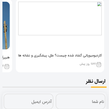
کاردیومیوپاتی گشاد شده چیست؟ علل، پیشگیری و نشانه ها
هیپرکال
1167 روز پیش
1167 روز پ
ارسال نظر