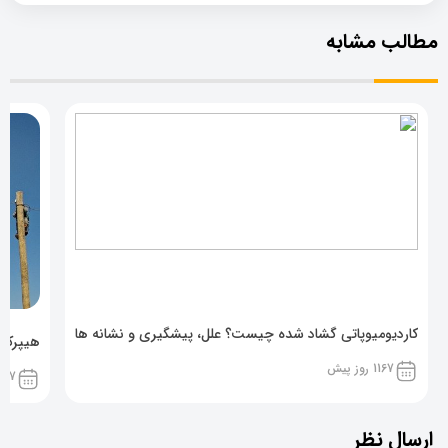
مطالب مشابه
کاردیومیوپاتی گشاد شده چیست؟ علل، پیشگیری و نشانه ها
هیپرکال
1167 روز پیش
1167 روز پ
ارسال نظر