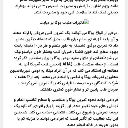
مانند رژیم غذایی ، آرامش و مدیریت استرس – می تواند بهافراد
دیابتی کمک کند تا سلامت کلی خود را مدیریت کنند.
.برخی از انواع یوگا می توانند یک تمرین قلبی عروقی را ارائه دهند
و آن را به گزینه ای سالم برای قلب تبدیل کنندمقاله دیگری نشان
داد که تمرین یوگای نشسته به طور منظم و هر بار ١٠ دقیقه باعث
بهبود سطح قند خون ناشتا ، ضربان قلب وفشار خون دیاستولیک
می شودتعدادی از دلایل مفید بودن یوگا را برای سلامتی ذکر کرده
است ، از جمله سلامت قلب (AHA )انجمن قلب آمریکا آنها به
مطالعه ای استناد می کنند که در آن افراد مبتلا به نوعی فیبریلاسیون
دهلیزی تمرینات یوگا و تنفس را انجام می دهند. بعد از١٢ هفته ،
شرکت کنندگان در مقایسه با افرادی که یوگا تمرین نمی کردند ،
ضربان قلب پایین تر و فشار خون کمتری داشتند.
فرد می تواند نحوه تمرین یوگا را متناسب با سطح تناسب اندام و
توانایی های خود تغییر دهد. این گزینه را برای افرادی که تازه یک
برنامه تمرینی را شروع می کنند ، انتخابی جذاب می کند. همچنین
این یک فعالیت کم تأثیر است که افراد می توانند با هزینه کم یا
بدون هزینه در خانه انجام دهند.