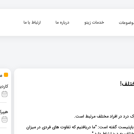
خدمات زینو
درباره ما
ارتباط با ما
وضوعات
مط
ختلف!
کاردی
هیپرک
 درد در افراد مختلف مرتبط است.
باپتیست گفته است: "ما دریافتیم که تفاوت های فردی در میزان
ف به درد ارتباط دارد."