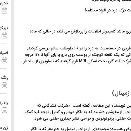
نادول
تریکو
انند کامپیوتر اطلاعات را پردازش می کند، در حالی که ماده
این تیم تحقیقاتی رابطه بین میزان ماده خاکستری و تفاوت های فردی در حساسیت به درد را در ۱۱۶ داوطلب سالم بررسی کردند.
اعتیا
حساسیت به درد با ارزیابی شدت درد توسط شرکت‌کنندگان در زمانی که یک نقطه کوچک از پوست روی بازو یا پای آنها تا ۱۲۰ درجه
فارنهایت گرم می‌شد، آزمایش شد. پس از تست حساسیت درد، شرکت کنندگان تحت اسکن MRI قرار گرفتند که تصاویری از ساختار
رنگ د
مینال)
راه ر
ین نویسنده این مطالعه، گفته است: «شرکت کنندگانی که
حی از مغزشان داشتند که به افکار درونی و کنترل توجه فرد کمک
لیت خلفی، پرکونوئوس و نواحی قشر جداری خلفی می شود.
زن ست
هستند: مجموعه‌ای از نواحی متصل به هم مغز که با افکار