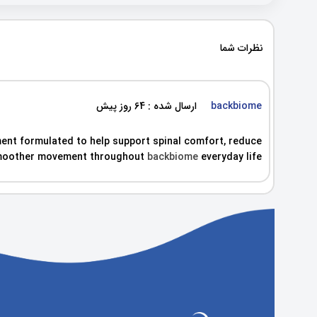
نظرات شما
backbiome
ارسال شده : 64 روز پیش
ent formulated to help support spinal comfort, reduce
, smoother movement throughout
backbiome
everyday life.