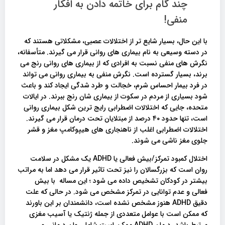
چند گام برای خاتمه دادن به افکار
منفی!
با این حال، بسیار شایع تر از اختلالات عصبی، مشکلاتی هستند که
در دسته وسیعی به نام بیماری های روانی قرار می گیرند. متأسفانه،
نگرش های منفی نسبت به افرادی که از بیماری های روانی رنج می
برند، بسیار گسترده است. نگرش منفی به بیماری روانی می تواند
در فرد بیمار احساس شرم، خجالت و طرد شدگی ایجاد کند و باعث
شود بسیاری از مردم در سکوت از بیماری شان رنج ببرند. در ایالات
متحده، جایی که اختلالات اضطرابی رایج ترین شکل بیماری روانی
است، تنها حدود ۴۰ درصد از مبتلایان تحت درمان قرار می گیرند.
اختلالات اضطرابی اغلب از ناهنجاری های هیپوکامپ مغز و قشر
جلوی مغز ناشی می شوند.
اختلال کمبود تمرکز/بیش فعالی یا ADHD یک مشکل در سلامت
روان است که بزرگسالان را نیز تحت تاثیر قرار می دهد اما به مراتب
بیشتر در کودکان تشخیص داده می شود ؛ این مساله با بیش
فعالی و عدم توانایی در تمرکز مشخص می شود. در حالی که علت
دقیق ADHD هنوز مشخص نشده است، دانشمندان بر این باورند
که ممکن است با عوامل متعددی از جمله ژنتیک یا آسیب مغزی
مرتبط باشد. درمان ADHD ممکن است شامل روان درمانی و