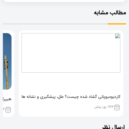
مطالب مشابه
کاردیومیوپاتی گشاد شده چیست؟ علل، پیشگیری و نشانه ها
هیپرکال
1166 روز پیش
1166 روز پ
ارسال نظر