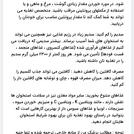
شود. در مورد خوردن مقدار زیادی گوشت ، مرغ و ماهی و یا
استفاده از مکملهای پروتئینی مراقب باشید. متخصص تغذیه می
تواند به شما کمک کند تا مقدار پروتئین مناسب برای خودتان را
دریابید.
سدیم را کم کنید: سدیم زیاد در رژیم غذایی نیز همچنین می تواند
به استخوان های شما آسیب برساند. بیشتر سدیمی که دریافت می
کنیم از غذاهای فرآوری شده (غذاهای کنسروی ، غذاهای منجمد ،
فست فودها) تأمین می شود. هر روز کمتر از ۲۳۰۰ میلی گرم سدیم
را در تغذیه تان داشته باشید.
مصرف کافئین را کاهش دهید : کافئین می تواند جذب کلسیم را
کاهش دهد. میزان مصرف قهوه ، چای و نوشابه های کافئین دار را
کم کنید.
غذاهای متنوع بخورید: سایر مواد مغذی نیز در سلامت استخوان ها
نقش دارند ، مانند ویتامین K ، ویتامین C و منیزیم. خوردن میوه ،
سبزیجات ، لوبیا و غذاهای سبوس دار از بهترین کارهایی است که
یتوانید در راستای بهبود تغذیه تان برای بهبود شرایط استخوان
هایتان انجام دهید.
توجه : مطالب پزشک من از منابع خارجی ترجمه شده و تنها جنبه