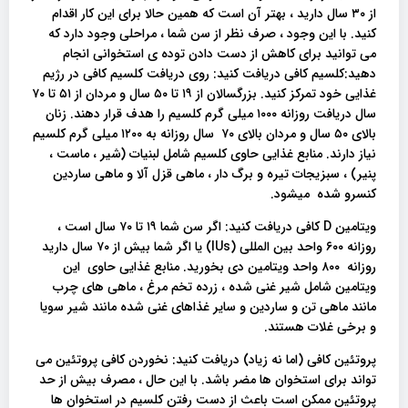
از ۳۰ سال دارید ، بهتر آن است که همین حالا برای این کار اقدام
کنید. با این وجود ، صرف نظر از سن شما ، مراحلی وجود دارد که
می توانید برای کاهش از دست دادن توده ی استخوانی انجام
دهید:کلسیم کافی دریافت کنید: روی دریافت کلسیم کافی در رژیم
غذایی خود تمرکز کنید. بزرگسالان از ۱۹ تا ۵۰ سال و مردان از ۵۱ تا ۷۰
سال دریافت روزانه ۱۰۰۰ میلی گرم کلسیم را هدف قرار دهند. زنان
بالای ۵۰ سال و مردان بالای ۷۰ سال روزانه به ۱۲۰۰ میلی گرم کلسیم
نیاز دارند. منابع غذایی حاوی کلسیم شامل لبنیات (شیر ، ماست ،
پنیر) ، سبزیجات تیره و برگ دار ، ماهی قزل آلا و ماهی ساردین
کنسرو شده میشود.
ویتامین D کافی دریافت کنید: اگر سن شما ۱۹ تا ۷۰ سال است ،
روزانه ۶۰۰ واحد بین المللی (IUs) یا اگر شما بیش از ۷۰ سال دارید
روزانه ۸۰۰ واحد ویتامین دی بخورید. منابع غذایی حاوی این
ویتامین شامل شیر غنی شده ، زرده تخم مرغ ، ماهی های چرب
مانند ماهی تن و ساردین و سایر غذاهای غنی شده مانند شیر سویا
و برخی غلات هستند.
پروتئین کافی (اما نه زیاد) دریافت کنید: نخوردن کافی پروتئین می
تواند برای استخوان ها مضر باشد. با این حال ، مصرف بیش از حد
پروتئین ممکن است باعث از دست رفتن کلسیم در استخوان ها