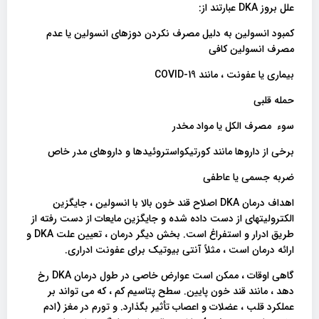
علل بروز DKA عبارتند از:
کمبود انسولین به دلیل مصرف نکردن دوزهای انسولین یا عدم
مصرف انسولین کافی
بیماری یا عفونت ، مانند COVID-19
حمله قلبی
سوء مصرف الکل یا مواد مخدر
برخی از داروها مانند کورتیکواستروئیدها و داروهای مدر خاص
ضربه جسمی یا عاطفی
اهداف درمان DKA اصلاح قند خون بالا با انسولین ، جایگزین
الکترولیتهای از دست داده شده و جایگزین مایعات از دست رفته از
طریق ادرار و استفراغ است. بخش دیگر درمان ، تعیین علت DKA و
ارائه درمان است ، مثلاً آنتی بیوتیک برای عفونت ادراری.
گاهی اوقات ، ممکن است عوارض خاصی در طول درمان DKA رخ
دهد ، مانند قند خون پایین. سطح پتاسیم کم ، که می تواند بر
عملکرد قلب ، عضلات و اعصاب تأثیر بگذارد. و تورم در مغز (ادم