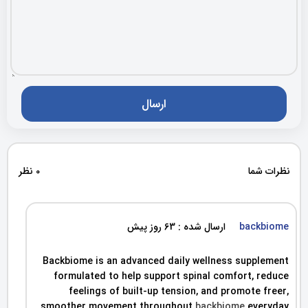
نظرات شما
0 نظر
backbiome
ارسال شده : 63 روز پیش
Backbiome is an advanced daily wellness supplement
formulated to help support spinal comfort, reduce
feelings of built-up tension, and promote freer,
smoother movement throughout
backbiome
everyday