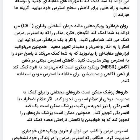
می تواند به شما کمک کند تا مهارت های مقابله ای جدید را توسعه
دهید و راه هایی برای کاهش سطح استرس خود بیابید. گزینه ها
عبارتند از:
روان درمانی:
رویکردهایی مانند درمان شناختی رفتاری (CBT) می
تواند به شما کمک کند الگوهای فکری منفی را که به استرس مزمن
کمک می کند، شناسایی کنید. با کار با یک درمانگر، می‌توانید این
افکار را به افکار واقعی‌تر و مفیدتر تغییر دهید. همچنین می‌توانید
ابزارهای مقابله‌ای را بیاموزید که به شما کمک می‌کند تا پاسخ خود را
به استرس بهتر مدیریت کنید. کاهش استرس مبتنی بر ذهن
آگاهی (MBSR) رویکرد دیگری است که می‌تواند به افراد کمک کند
از ذهن آگاهی و مدیتیشن برای مقابله با استرس مزمن استفاده
کنند.
داروها:
پزشک ممکن است داروهای مختلفی را برای کمک به
مدیریت برخی از علائم استرس تجویز کند. اگر علائم اضطراب یا
افسردگی را نیز تجربه می کنید، پزشک ممکن است یک ضد
افسردگی تجویز کند. همچنین ممکن است پزشک داروهایی را
تجویز کند که به خوابیدن یا کاهش ناراحتی معده کمک کند.
استرس مزمن را اغلب می توان از طریق رویکردهای خودیاری
مدیریت کرد. هنگامی که استرس مزمن را در زندگی خود تشخیص