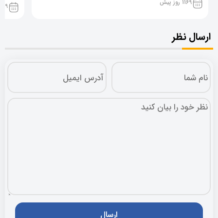
1169 روز پیش
1169 روز پ
ارسال نظر