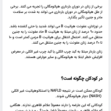
برخی از زنان در دوران بارداری هپاتومگالی را تجربه می کنند. برخی
از علل هپاتومگالی در دوران بارداری می تواند به شدت بر سلامت
مادر و جنین تأثیر بگذارد.
در نوزادان، عفونت هپاتیت B می تواند شدید یا حتی کشنده باشد.
حدود 90 درصد از زنان مبتلا به هپاتیت B حاد عفونت را به جنین
منتقل می کنند. احتمال انتقال برای هپاتیت B مزمن کمتر است و 10
تا 20 درصد زنان عفونت را به جنین منتقل می کنند.
زنان باردار مبتلا به کبد چرب الکلی یا کبد چرب غیر الکلی در معرض
افزایش خطر ابتلا به هپاتومگالی و سایر عوارض هستند.
در کودکان چگونه است؟
کودکان ممکن است در نتیجه NAFLD یا استئاتوهپاتیت غیر الکلی
(NASH) دچار هپاتومگالی شوند.
کودکانی که این عارضه را دارند معمولاً علائم ظاهری ندارند. هنگامی
که علائم ظاهر می شوند، معمولاً شامل خستگی و درد در سمت