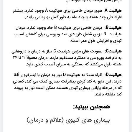
درمان های مرتبط با آنها عبارتند از:
هپاتیت
A:
هیچ درمان خاصی برای هپاتیت A وجود ندارد. بیشتر
افراد طی چند هفته یا چند ماه به طور کامل بهبود می یابند.
هپاتیت
B:
درمان خاصی برای هپاتیت B حاد وجود ندارد. درمان
هپاتیت B مزمن شامل داروهای ضد ویروسی برای کاهش آسیب
کبدی و افزایش طول عمر است.
هپاتیت
C:
عفونت های مزمن هپاتیت C نیاز به درمان با داروهایی
به نام ضد ویروسی با عملکرد مستقیم دارند. درمان معمولاً 12 تا 24
هفته طول می‌کشد که بستگی به میزان آسیب کبدی دارد.
هپاتیت
D:
افراد مبتلا به هپاتیت D نیاز به درمان با اینترفرون آلفا
دارند. این دارو به کند کردن پیشرفت بیماری کمک می کند. کسانی
که در مرحله پایانی بیماری کبدی هستند ممکن است نیاز به پیوند
کبد داشته باشند
همچنین ببینید:
بیماری های کلیوی (علائم و درمان)