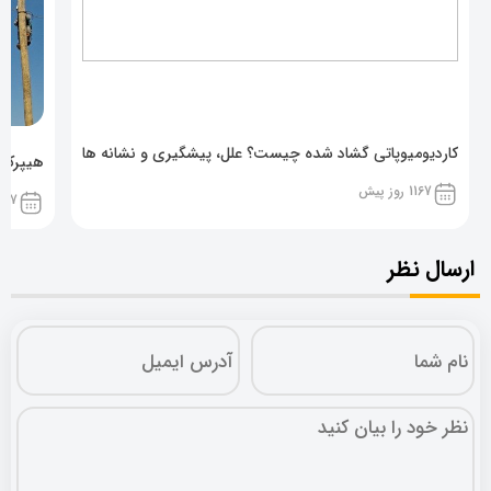
کاردیومیوپاتی گشاد شده چیست؟ علل، پیشگیری و نشانه ها
هیپرکال
1167 روز پیش
1167 روز پ
ارسال نظر