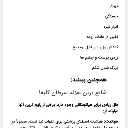
تهوع
خستگی
ادرار تیره
تغییر در عادات روده
کاهش وزن غیر قابل توضیح
زردی پوست و چشم ها
بزرگ شدن شکم
همچنین ببینید:
شایع ترین علائم سرطان کلیه!
علل زیادی برای هپاتومگالی وجود دارد. برخی از رایج ترین آنها
عبارتند از
:
هپاتیت:
هپاتیت اصطلاح پزشکی برای التهاب کبد است. معمولاً در
نتیجه یک عفونت ویروسی یا آسیب کبدی ناشی از الکل رخ می