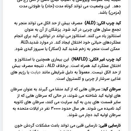
دهد. این وضعیت می تواند کوتاه مدت (حاد) یا طولانی مدت
(مزمن) باشد.
کبد چرب الکی
:
(ALD)
مصرف بیش از حد الکل می تواند منجر به
تجمع سلول های چربی در کبد شود. پزشکان از آن به عنوان
استئاتوز یاد می کنند. استئاتوز می تواند در توانایی کبد برای انجام
عملکردهای حیاتی خود اختلال ایجاد کند. در موارد شدید،ALD
ممکن است منجر به زخم شدید کبد (اسکار) یا سیروز کبدی شود.
کبد چرب غیر الکلی
:
(NAFLD
) این بیماری همچنین با استئاتوز و
اختلال عملکرد کبد همراه است. برخلاف ALD ، نتیجه مصرف بیش
از حد الکل نیست. معمولاً به دلیل شرایطی مانند
دیابت
یا رژیم های
غذایی سرشار از چربی و کلسترول است.
سرطان کبد:
سرطان هایی که از کبد منشا می گیرند به عنوان سرطان
های اولیه کبد شناخته می شوند، در حالی که سرطان هایی که از
سایر قسمت های بدن به کبد سرایت می کنند، سرطان های ثانویه
کبد نامیده می شوند. هر سال حدود 30000 نفر در ایالات متحده به
سرطان اولیه کبد دچار می شوند.
نارسایی قلبی:
نارسایی قلبی می تواند باعث مشکلات گردش خون