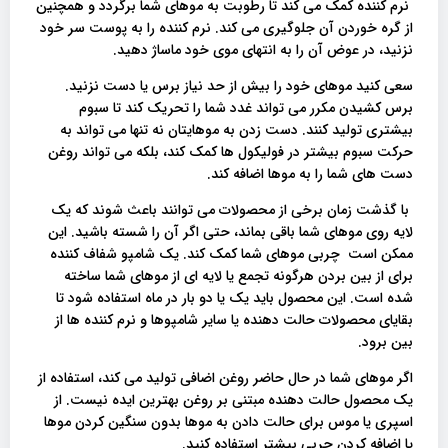
نرم کننده کمک می کند تا رطوبت به موهای شما برگردد و همچنین
از گره خوردن آن جلوگیری می کند. نرم کننده را به پوست سر خود
نزنید، در عوض آن را به انتهای موی خود ماساژ دهید.
سعی کنید موهای خود را بیش از حد نیاز برس یا دست نزنید.
برس کشیدن مکرر می تواند غدد شما را تحریک کند تا سبوم
بیشتری تولید کنند. دست زدن به موهایتان نه تنها می تواند به
حرکت سبوم بیشتر در فولیکول ها کمک کند، بلکه می تواند روغن
دست های شما را به موها اضافه کند.
با گذشت زمان برخی از محصولات می توانند باعث شوند که یک
لایه روی موهای شما باقی بماند، حتی اگر آن را شسته باشید. این
ممکن است چربی موهای شما کمک کند. یک شامپو شفاف کننده
برای از بین بردن هرگونه تجمع یا لایه ای از موهای شما ساخته
شده است. این محصول باید یک یا دو بار در ماه استفاده شود تا
بقایای محصولات حالت دهنده یا سایر شامپوها و نرم کننده ها از
بین برود.
اگر موهای شما در حال حاضر روغن اضافی تولید می کند، استفاده از
یک محصول حالت دهنده مبتنی بر روغن بهترین ایده نیست. از
اسپری یا موس برای حالت دادن به موها بدون سنگین کردن موها
یا اضافه کردن چربی بیشتر استفاده کنید.