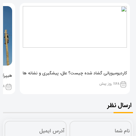
کاردیومیوپاتی گشاد شده چیست؟ علل، پیشگیری و نشانه ها
هیپرکال
1168 روز پیش
1168 روز پ
ارسال نظر