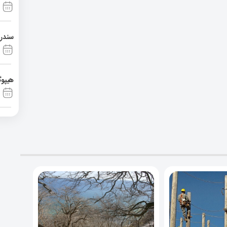
سندرم آشی
هیپوگ