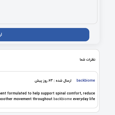
نظرات شما
backbiome
ارسال شده : 63 روز پیش
ent formulated to help support spinal comfort, reduce
, smoother movement throughout
backbiome
everyday life.