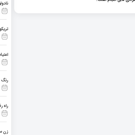
نادول
تریکو
اعتیا
رنگ د
راه ر
زن ست