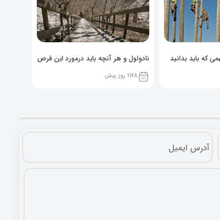
ی که باید بدانید
نادولول و هر آنچه باید درمورد این قرص
خوراکی بدانید!
1168 روز پیش