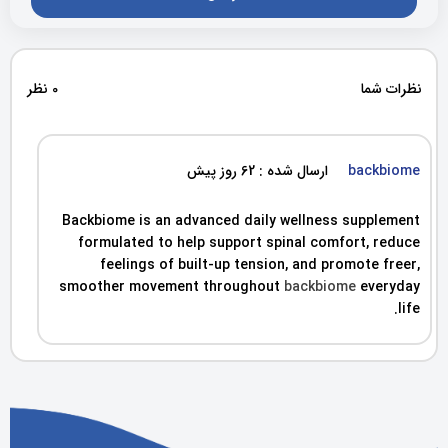
نظرات شما
0 نظر
backbiome
ارسال شده : 62 روز پیش
Backbiome is an advanced daily wellness supplement
formulated to help support spinal comfort, reduce
feelings of built-up tension, and promote freer,
smoother movement throughout
backbiome
everyday
life.