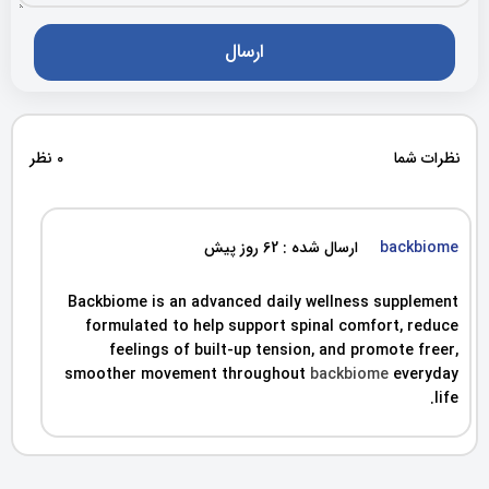
نظرات شما
0 نظر
backbiome
ارسال شده : 62 روز پیش
Backbiome is an advanced daily wellness supplement
formulated to help support spinal comfort, reduce
feelings of built-up tension, and promote freer,
smoother movement throughout
backbiome
everyday
life.