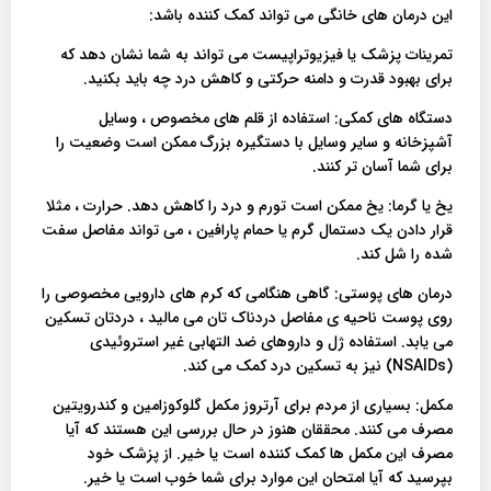
این درمان های خانگی می تواند کمک کننده باشد:
تمرینات پزشک یا فیزیوتراپیست می تواند به شما نشان دهد که
برای بهبود قدرت و دامنه حرکتی و کاهش درد چه باید بکنید.
دستگاه های کمکی: استفاده از قلم های مخصوص ، وسایل
آشپزخانه و سایر وسایل با دستگیره بزرگ ممکن است وضعیت را
برای شما آسان تر کنند.
یخ یا گرما: یخ ممکن است تورم و درد را کاهش دهد. حرارت ، مثلا
قرار دادن یک دستمال گرم یا حمام پارافین ، می تواند مفاصل سفت
شده را شل کند.
درمان های پوستی: گاهی هنگامی که کرم های دارویی مخصوصی را
روی پوست ناحیه ی مفاصل دردناک تان می مالید ، دردتان تسکین
می یابد. استفاده ژل و داروهای ضد التهابی غیر استروئیدی
(NSAIDs) نیز به تسکین درد کمک می کند.
مکمل: بسیاری از مردم برای آرتروز مکمل گلوکوزامین و کندرویتین
مصرف می کنند. محققان هنوز در حال بررسی این هستند که آیا
مصرف این مکمل ها کمک کننده است یا خیر. از پزشک خود
بپرسید که آیا امتحان این موارد برای شما خوب است یا خیر.