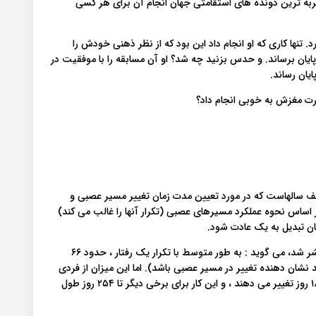
جربه ترین دونده های استقامتی جهان انجام آن برای هر کسی
ای این ۲۵۰ کیلومتر را تمرین نکرد. تنها کاری که او انجام داد این بود که از نظر ذهنی خودش را
 به پایان برساند. و حدس بزنید چه شد؟ او آن مسابقه را با موفقیت در
ا قدرت مغزش به خوبی انجام داد؟
 سالهاست که در مورد تعیین مدت زمان تغییر مسیر عصبی و
ر اساس نحوه عملکرد مسیرهای عصبی (تکرار آنها را غالب می کند)
ایتان تبدیل به یک عادت شود.
یک مقاله تحقیقی که در سال ۲۰۰۹ توسط کالج دانشگاه لندن منتشر شد، می گوید : به طور متوسط ​​با تکرار یک رفتار ، حدود ۶۶
 نشان دهنده تغییر در مسیر عصبی باشد). اما این میزان از فردی
به فرد دیگر متفاوت است. برخی از افراد عادت خود را در کمتر از ۱۸ روز تغییر می دهند ، و این کار برای برخی دیگر تا ۲۵۴ روز طول