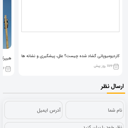
کاردیومیوپاتی گشاد شده چیست؟ علل، پیشگیری و نشانه ها
هیپرکال
1166 روز پیش
1166 روز پ
ارسال نظر