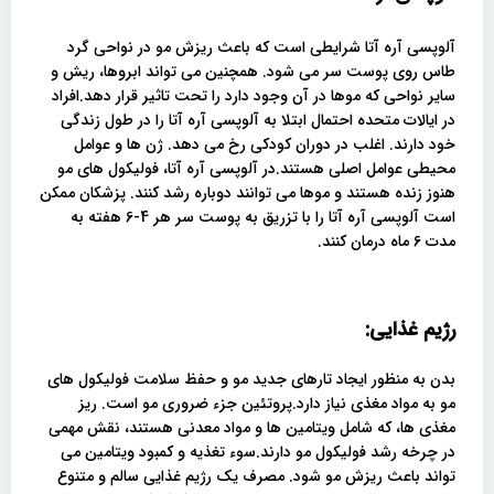
آلوپسی آره آتا شرایطی است که باعث ریزش مو در نواحی گرد
طاس روی پوست سر می شود. همچنین می تواند ابروها، ریش و
سایر نواحی که موها در آن وجود دارد را تحت تاثیر قرار دهد.افراد
در ایالات متحده احتمال ابتلا به آلوپسی آره آتا را در طول زندگی
خود دارند. اغلب در دوران کودکی رخ می دهد. ژن ها و عوامل
محیطی عوامل اصلی هستند.در آلوپسی آره آتا، فولیکول های مو
هنوز زنده هستند و موها می توانند دوباره رشد کنند. پزشکان ممکن
است آلوپسی آره آتا را با تزریق به پوست سر هر 4-6 هفته به
مدت 6 ماه درمان کنند.
رژیم غذایی:
بدن به منظور ایجاد تارهای جدید مو و حفظ سلامت فولیکول های
مو به مواد مغذی نیاز دارد.پروتئین جزء ضروری مو است. ریز
مغذی ها، که شامل ویتامین ها و مواد معدنی هستند، نقش مهمی
در چرخه رشد فولیکول مو دارند.سوء تغذیه و کمبود ویتامین می
تواند باعث ریزش مو شود. مصرف یک رژیم غذایی سالم و متنوع