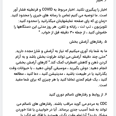
۴. اخبار
اخبار را پیگیری نکنید. اخبار مربوط به COVID و قرنطینه فشار آور
است. ما توصیه می کنیم تماس با رسانه های خبری را محدود کنید.
«زمان ی که پای صفحه نمایشهایتان میگذرانید را محدود کنید:
تلویزیون ، تپ لت ، رایانه و تلفن. هر روز مدتی این دستگاهها را
خاموش کنید ، از جمله ۳۰ دقیقه قبل از خواب. "
۵. رفتارهای آرامش بخش
ما به شما یاد آوری میکنیم که نیاز به آرامش و شارژ مجدد دارید.
"حتی چند دقیقه آرامش می تواند طراوت بخش باشد و به آرام
کردن ذهن و کاهش اضطراب کمک کند." کارهای آرامش بخشی
انجام دهید: دوش بگیرید ، موسیقی گوش دهید ، با حیوانات وقت
بگذرانید یا در طبیعت باشید ، مدیتیشن کنید ، دعا کنید ، مطالعه
کنید ، یک فیلم کمدی تماشا کنید یا هر چیزی که برای شما مفید
است.
۶. از روابط و رفتارهای ناسالم دوری کنید
CDC به مردم می گوید مراقب باشند. رفتارهای های ناسالم می
تواند به شما آسیب جدی برساند. آیا در خوابیدن یا غذا خوردن
مشکل دارید؟ آیا تمام وقت نگران هستید یا افکار غم انگیز یا