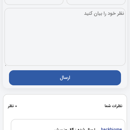
نظرات شما
0 نظر
backbiome
ارسال شده : 64 روز پیش