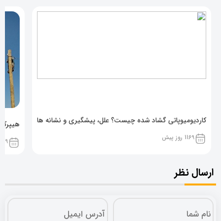
کاردیومیوپاتی گشاد شده چیست؟ علل، پیشگیری و نشانه ها
هیپرکال
1169 روز پیش
1169 روز پ
ارسال نظر