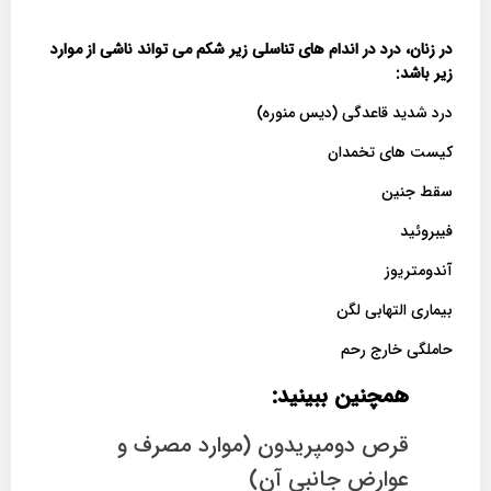
در زنان، درد در اندام های تناسلی زیر شکم می تواند ناشی از موارد
زیر باشد
:
درد شدید قاعدگی (دیس منوره)
کیست های تخمدان
سقط جنین
فیبروئید
آندومتریوز
بیماری التهابی لگن
حاملگی خارج رحم
همچنین ببینید:
قرص دومپریدون (موارد مصرف و
عوارض جانبی آن)