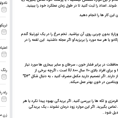
نادول
د. اعداد را ثبت کنید تا در طول زمان عملکرد خود را ببینید.
تریکو
زارلا بدون چربی روی آن بپاشید. تخم مرغ را در یک تورتیلا گندم
ادو یا هر سه مورد را بریزید!و اگر عجله داشتید این لقمه را در
اعتیا
لاً محافظت در برابر فشار خون ، سرطان و سایر بیماری ها مورد نیاز
رنگ د
است. میزان مجاز برای بزرگسالان و بزرگسالات کمتر از ۷۰ سال ۶۰۰ و برای افراد بالای ۷۰ سال ۸۰۰ IU است ، اگرچه برخی از
متخصصان بهداشت معتقدند که مردم به موارد بسیار بیشتری نیاز دارند. اگر تصمیم دارید مکمل مصرف کنید ، به دنبال شکل "D3"
راه ر
رمزی و لکه ها را بررسی کنید. اگر بریدگی بهبود پیدا نکرد یا هر
 تماس بگیرید. اگر این موارد زود درمان نشوند ، یک بریدگی
یل شود .
زن ست