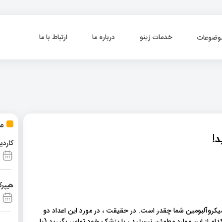
خدمات زینو
درباره ما
ارتباط با ما
وضوعات
مط
د!
کاردی
هیپرک
ل ، فشار خون و میکروآلبومین شما چقدر است. در حقیقت ، در مورد این اعداد دو
رکدام از این موارد مطمئن نیستید ، با پزشک خود تماس بگیرید (یا