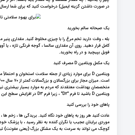
در صورت داشتن گزینه ایمیل) درخواست کنید که برای شما ارسال شون
یک صبحانه سالم بخورید
بله ، وقت دارید تخم مرغ را با چیزی مخلوط کنید. مقداری پنیر مو
کامل قرار دهید. روی آن مقداری سالسا ، گوجه فرنگی تازه ، یا آووک
فویل بپیچید و در راه بخورید.
یک مکمل ویتامین D مصرف کنید
ویتامین D برای موارد زیادی از جمله سلامت استخوان و احتما
ویتامین D باشید تا فرم "D2" ، زیرا فرم D3 در افزایش سطح این ویتامین در خون بهتر عمل میکند.
پاهای خود را بررسی کنید
عادت کنید هر روز به پاهای خود نگاه کنید. بریدگی ها ، زخم ها ، ق
موردی برایتان عجیب یا نگران کننده به نظر رسید ، با پزشک خود
کوچک می تواند به سرعت به یک مشکل بزرگ (یعنی عفونت) تبد